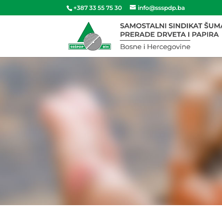
+387 33 55 75 30
info@ssspdp.ba