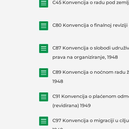

C45 Konvencija o radu pod zemlj

C80 Konvencija o finalnoj reviziji

C87 Konvencija o slobodi udruživa
prava na organiziranje, 1948

C89 Konvencija o noćnom radu že
1948

C91 Konvencija o plaćenom od
(revidirana) 1949

C97 Konvencija o migraciji u cilj