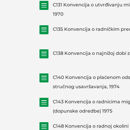

C131 Konvencija o utvrđivanju mi
1970

C135 Konvencija o radničkim pre

C138 Konvencija o najnižoj dobi z

C140 Konvencija o plaćenom ods
stručnog usavršavanja, 1974

C143 Konvencija o radnicima mi
(dopunske odredbe) 1975

C148 Konvencija o radnoj okolini