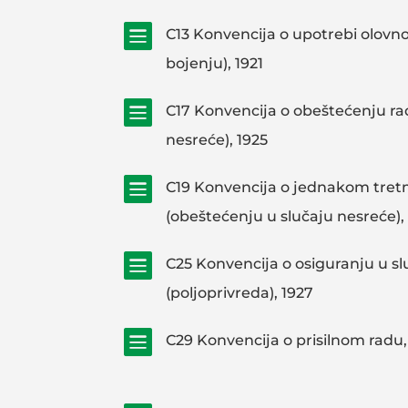

C13 Konvencija o upotrebi olovnog
bojenju), 1921

C17 Konvencija o obeštećenju rad
nesreće), 1925

C19 Konvencija o jednakom tre
(obeštećenju u slučaju nesreće),

C25 Konvencija o osiguranju u sl
(poljoprivreda), 1927

C29 Konvencija o prisilnom radu,