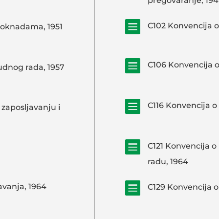
pregovaranje, 194

C102 Konvencija o
doknadama, 1951

C106 Konvencija 
udnog rada, 1957

C116 Konvencija o f
 zaposljavanju i

C121 Konvencija 
radu, 1964

javanja, 1964
C129 Konvencija o 