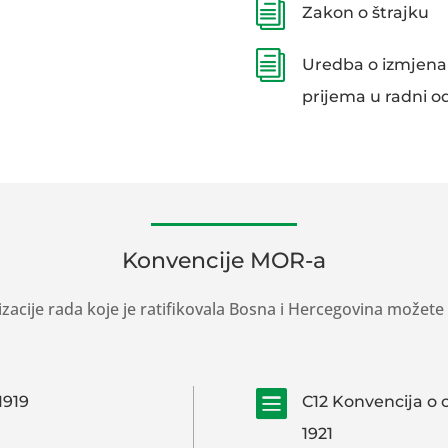
i
Zakon o štrajku
i
Uredba o izmjena
prijema u radni o
Konvencije MOR-a
cije rada koje je ratifikovala Bosna i Hercegovina možete p

1919
C12 Konvencija o 
1921