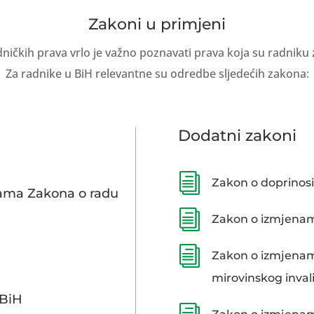
Zakoni u primjeni
dničkih prava vrlo je važno poznavati prava koja su radni
Za radnike u BiH relevantne su odredbe sljedećih zakona:
Dodatni zakoni
i
Zakon o doprinos
ama Zakona o radu
i
Zakon o izmjena
i
Zakon o izmjenam
mirovinskog inval
FBiH