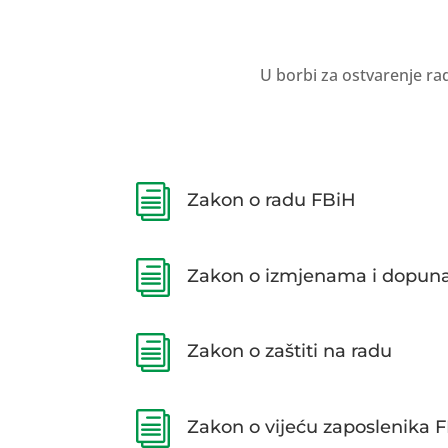
U borbi za ostvarenje ra
i
Zakon o radu FBiH
i
Zakon o izmjenama i dopun
i
Zakon o zaštiti na radu
i
Zakon o vijeću zaposlenika 