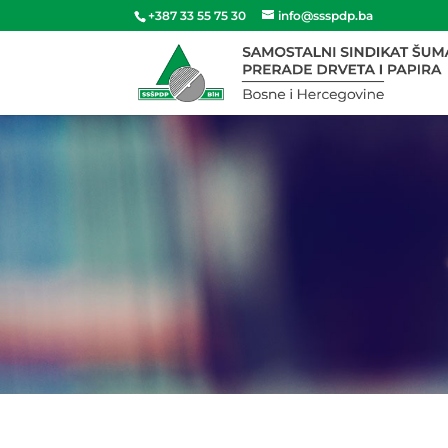
+387 33 55 75 30
info@ssspdp.ba