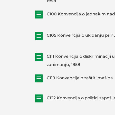
1949

C100 Konvencija o jednakim na

C105 Konvencija o ukidanju prin

C111 Konvencija o diskriminaciji u
zanimanju, 1958

C119 Konvencija o zaštiti mašina

C122 Konvencija o politici zapošl