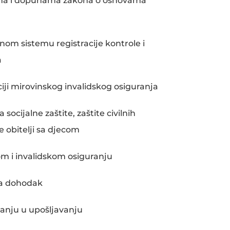
ma i dopunama zakona o osnovama
nom sistemu registracije kontrole i
a
iji mirovinskog invalidskog osiguranja
ocijalne zaštite, zaštite civilnih
te obitelji sa djecom
m i invalidskom osiguranju
na dohodak
anju u upošljavanju