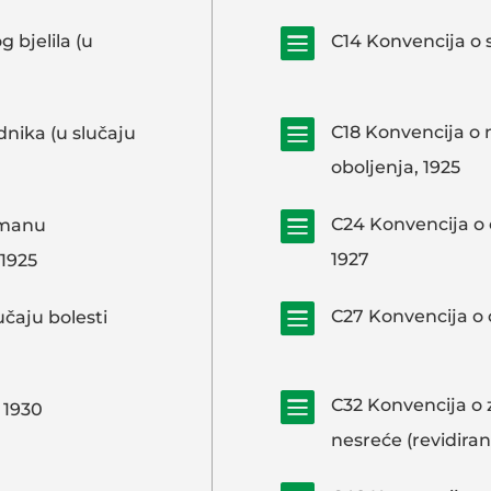

 bjelila (u
C14 Konvencija o 

C18 Konvencija o 
nika (u slučaju
oboljenja, 1925

C24 Konvencija o o
tmanu
1927
 1925

C27 Konvencija o o
učaju bolesti

C32 Konvencija o z
 1930
nesreće (revidiran