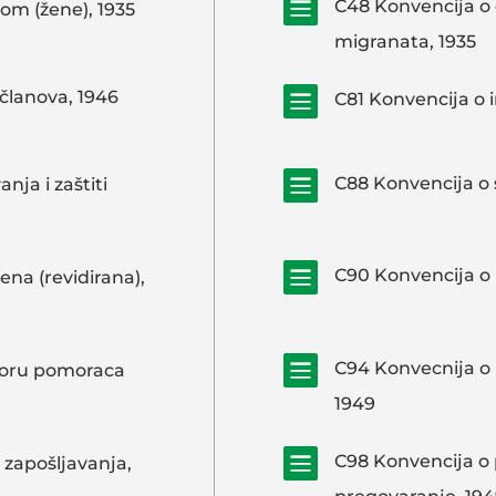

C48 Konvencija o 
om (žene), 1935
migranata, 1935

 članova, 1946
C81 Konvencija o i

C88 Konvencija o 
nja i zaštiti

C90 Konvencija o 
na (revidirana),

C94 Konvecnija o 
moru pomoraca
1949

C98 Konvencija o 
u zapošljavanja,