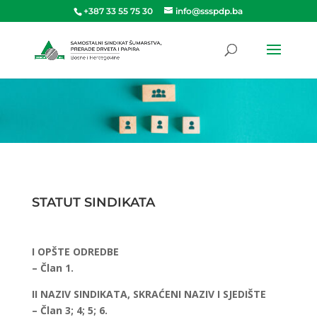
+387 33 55 75 30
info@ssspdp.ba
STATUT SINDIKATA
I OPŠTE ODREDBE
– Član 1.
II NAZIV SINDIKATA, SKRAĆENI NAZIV I SJEDIŠTE
– Član 3; 4; 5; 6.