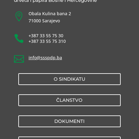
drveta i papira Bosne i Hercegovine
Obala Kulina bana 2

71000 Sarajevo
+387 33 55 75 30

+387 33 55 75 310

info@ssspdp.ba
O SINDIKATU
ČLANSTVO
DOKUMENTI