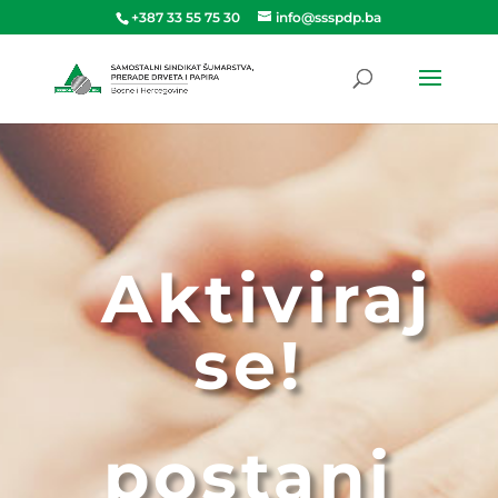
+387 33 55 75 30
info@ssspdp.ba
Aktiviraj
se!
postani