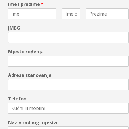
Ime i prezime
*
F
M
L
i
i
a
JMBG
r
d
s
s
d
t
t
l
e
Mjesto rođenja
Adresa stanovanja
Telefon
Naziv radnog mjesta