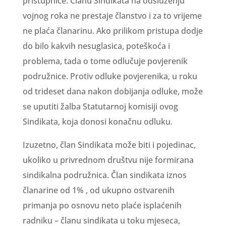
pristupnice. Članu Sindikata na odsluženju
vojnog roka ne prestaje članstvo i za to vrijeme
ne plaća članarinu. Ako prilikom pristupa dodje
do bilo kakvih nesuglasica, poteškoća i
problema, tada o tome odlučuje povjerenik
podružnice. Protiv odluke povjerenika, u roku
od trideset dana nakon dobijanja odluke, može
se uputiti žalba Statutarnoj komisiji ovog
Sindikata, koja donosi konačnu odluku.
Izuzetno, član Sindikata može biti i pojedinac,
ukoliko u privrednom društvu nije formirana
sindikalna podružnica. Član sindikata iznos
članarine od 1% , od ukupno ostvarenih
primanja po osnovu neto plaće isplaćenih
radniku – članu sindikata u toku mjeseca,