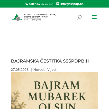
+387 33 55 75 30
info@ssspdp.ba
BAJRAMSKA ČESTITKA SSŠPDPBIH
27.05.2026.
|
Novosti
,
Vijesti