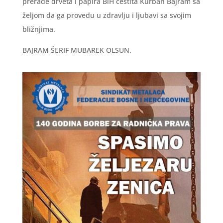
prerade drveta i papira BiH čestita Kurban Bajram sa
željom da ga provedu u zdravlju i ljubavi sa svojim
bližnjima.
BAJRAM ŠERIF MUBAREK OLSUN.