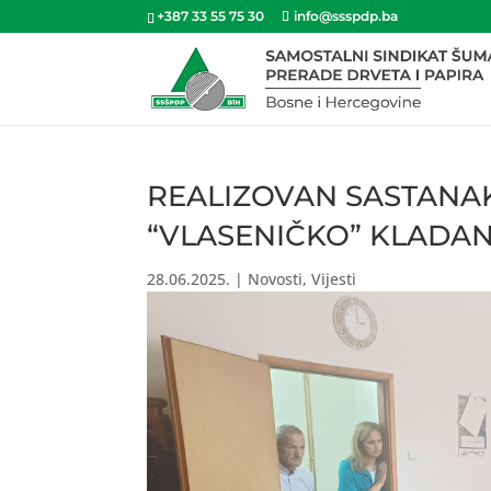
+387 33 55 75 30
info@ssspdp.ba
REALIZOVAN SASTANAK
“VLASENIČKO” KLADAN
28.06.2025.
|
Novosti
,
Vijesti