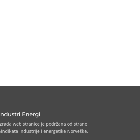
Industri Energi
Izrada web stranice je podržana od strane
Sindikata industrije i energetike Norveške.