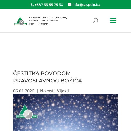
+387 33 55 75 30
info@ssspdp.ba
ČESTITKA POVODOM
PRAVOSLAVNOG BOŽIĆA
06.01.2026.
|
Novosti
,
Vijesti