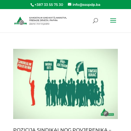
+387 33 55 75 30
info@ssspdp.ba
POZICIJA SINDIKALNOG POVJERENIKA –