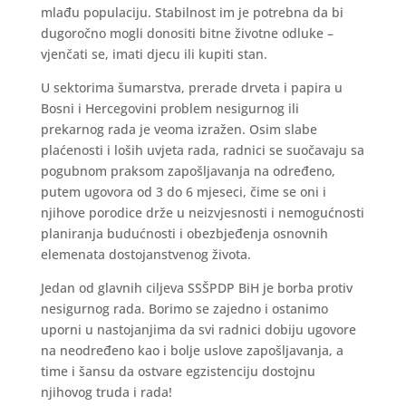
mlađu populaciju. Stabilnost im je potrebna da bi
dugoročno mogli donositi bitne životne odluke –
vjenčati se, imati djecu ili kupiti stan.
U sektorima šumarstva, prerade drveta i papira u
Bosni i Hercegovini problem nesigurnog ili
prekarnog rada je veoma izražen. Osim slabe
plaćenosti i loših uvjeta rada, radnici se suočavaju sa
pogubnom praksom zapošljavanja na određeno,
putem ugovora od 3 do 6 mjeseci, čime se oni i
njihove porodice drže u neizvjesnosti i nemogućnosti
planiranja budućnosti i obezbjeđenja osnovnih
elemenata dostojanstvenog života.
Jedan od glavnih ciljeva SSŠPDP BiH je borba protiv
nesigurnog rada. Borimo se zajedno i ostanimo
uporni u nastojanjima da svi radnici dobiju ugovore
na neodređeno kao i bolje uslove zapošljavanja, a
time i šansu da ostvare egzistenciju dostojnu
njihovog truda i rada!