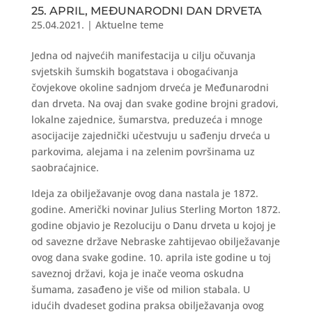
25. APRIL, MEĐUNARODNI DAN DRVETA
25.04.2021.
|
Aktuelne teme
Jedna od najvećih manifestacija u cilju očuvanja
svjetskih šumskih bogatstava i obogaćivanja
čovjekove okoline sadnjom drveća je Međunarodni
dan drveta. Na ovaj dan svake godine brojni gradovi,
lokalne zajednice, šumarstva, preduzeća i mnoge
asocijacije zajednički učestvuju u sađenju drveća u
parkovima, alejama i na zelenim površinama uz
saobraćajnice.
Ideja za obilježavanje ovog dana nastala je 1872.
godine. Američki novinar Julius Sterling Morton 1872.
godine objavio je Rezoluciju o Danu drveta u kojoj je
od savezne države Nebraske zahtijevao obilježavanje
ovog dana svake godine. 10. aprila iste godine u toj
saveznoj državi, koja je inače veoma oskudna
šumama, zasađeno je više od milion stabala. U
idućih dvadeset godina praksa obilježavanja ovog