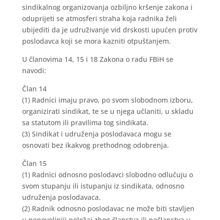
sindikalnog organizovanja ozbiljno kršenje zakona i
oduprijeti se atmosferi straha koja radnika želi
ubijediti da je udruživanje vid drskosti upućen protiv
poslodavca koji se mora kazniti otpuštanjem.
U članovima 14, 15 i 18 Zakona o radu FBiH se
navodi:
Član 14
(1) Radnici imaju pravo, po svom slobodnom izboru,
organizirati sindikat, te se u njega učlaniti, u skladu
sa statutom ili pravilima tog sindikata.
(3) Sindikat i udruženja poslodavaca mogu se
osnovati bez ikakvog prethodnog odobrenja.
Član 15
(1) Radnici odnosno poslodavci slobodno odlučuju o
svom stupanju ili istupanju iz sindikata, odnosno
udruženja poslodavaca.
(2) Radnik odnosno poslodavac ne može biti stavljen
u nepovoljniji položaj zbog članstva ili nečlanstva u