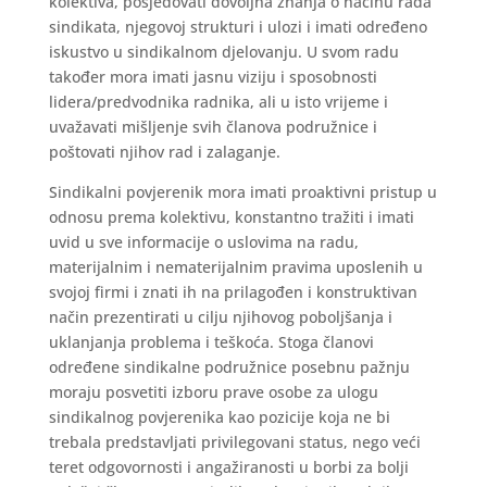
kolektiva, posjedovati dovoljna znanja o načinu rada
sindikata, njegovoj strukturi i ulozi i imati određeno
iskustvo u sindikalnom djelovanju. U svom radu
također mora imati jasnu viziju i sposobnosti
lidera/predvodnika radnika, ali u isto vrijeme i
uvažavati mišljenje svih članova podružnice i
poštovati njihov rad i zalaganje.
Sindikalni povjerenik mora imati proaktivni pristup u
odnosu prema kolektivu, konstantno tražiti i imati
uvid u sve informacije o uslovima na radu,
materijalnim i nematerijalnim pravima uposlenih u
svojoj firmi i znati ih na prilagođen i konstruktivan
način prezentirati u cilju njihovog poboljšanja i
uklanjanja problema i teškoća. Stoga članovi
određene sindikalne podružnice posebnu pažnju
moraju posvetiti izboru prave osobe za ulogu
sindikalnog povjerenika kao pozicije koja ne bi
trebala predstavljati privilegovani status, nego veći
teret odgovornosti i angažiranosti u borbi za bolji