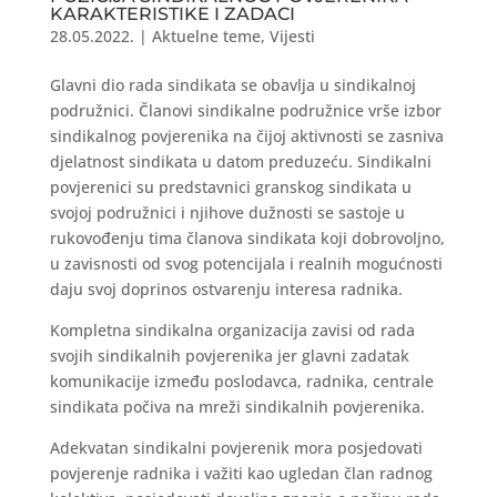
KARAKTERISTIKE I ZADACI
28.05.2022.
|
Aktuelne teme
,
Vijesti
Glavni dio rada sindikata se obavlja u sindikalnoj
podružnici. Članovi sindikalne podružnice vrše izbor
sindikalnog povjerenika na čijoj aktivnosti se zasniva
djelatnost sindikata u datom preduzeću. Sindikalni
povjerenici su predstavnici granskog sindikata u
svojoj podružnici i njihove dužnosti se sastoje u
rukovođenju tima članova sindikata koji dobrovoljno,
u zavisnosti od svog potencijala i realnih mogućnosti
daju svoj doprinos ostvarenju interesa radnika.
Kompletna sindikalna organizacija zavisi od rada
svojih sindikalnih povjerenika jer glavni zadatak
komunikacije između poslodavca, radnika, centrale
sindikata počiva na mreži sindikalnih povjerenika.
Adekvatan sindikalni povjerenik mora posjedovati
povjerenje radnika i važiti kao ugledan član radnog